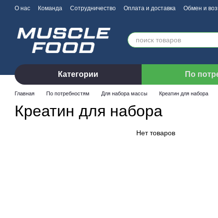
Перейти к основному контенту
О нас
Команда
Сотрудничество
Оплата и доставка
Обмен и воз
Категории
По потр
Главная
По потребностям
Для набора массы
Креатин для набора
Креатин для набора
Нет товаров