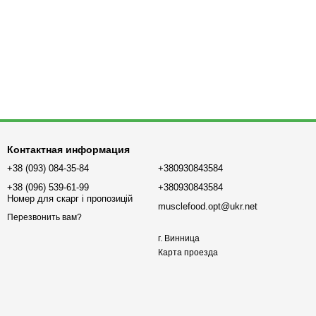
Контактная информация
+38 (093) 084-35-84
+380930843584
+38 (096) 539-61-99
+380930843584
Номер для скарг і пропозицій
musclefood.opt@ukr.net
Перезвонить вам?
г. Винница
Карта проезда