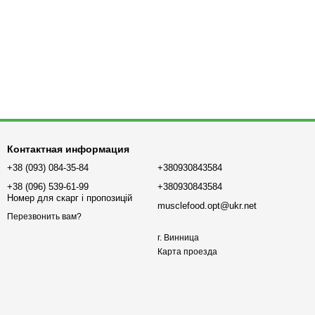
Контактная информация
+38 (093) 084-35-84
+380930843584
+38 (096) 539-61-99
+380930843584
Номер для скарг і пропозицій
musclefood.opt@ukr.net
Перезвонить вам?
г. Винница
Карта проезда