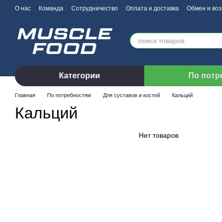
Перейти к основному контенту
О нас
Команда
Сотрудничество
Оплата и доставка
Обмен и воз
Категории
По потр
Главная
По потребностям
Для суставов и костей
Кальций
Кальций
Нет товаров