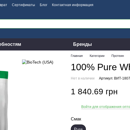
врат
Сертификаты
Блог
Контактная информация
ебностям
Бренды
Главная
Категории
Протеин
100% Pure Wh
Нет в наличии
Артикул: ВИТ-180
1 840.69 грн
Войти для отображения опт
%
Смак
Pure