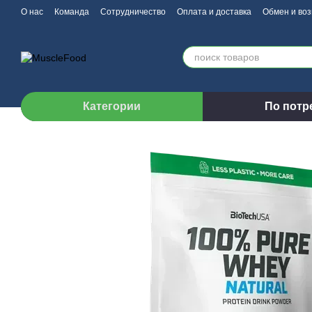
Перейти к основному контенту
О нас
Команда
Сотрудничество
Оплата и доставка
Обмен и воз
Категории
По потр