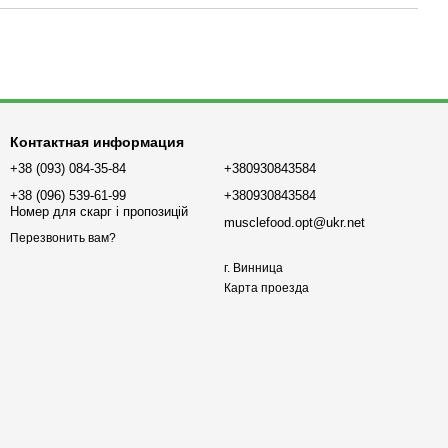
Контактная информация
+38 (093) 084-35-84
+380930843584
+38 (096) 539-61-99
+380930843584
Номер для скарг і пропозицій
musclefood.opt@ukr.net
Перезвонить вам?
г. Винница
Карта проезда