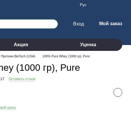
Рус
Мой заказ
Вход
Акция
Уценка
Протеин BioTech (USA)
100% Pure Whey (1000 гр), Pure
ey (1000 гр), Pure
717
Оставить отзыв
овой цены