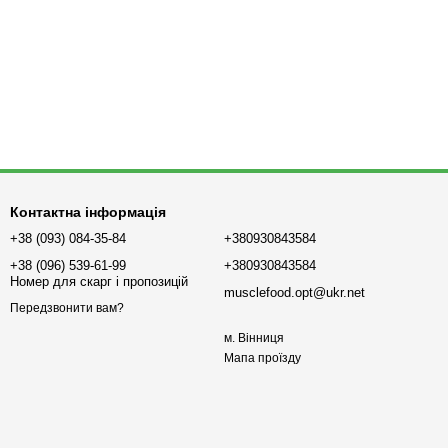
Контактна інформація
+38 (093) 084-35-84
+380930843584
+38 (096) 539-61-99
+380930843584
Номер для скарг і пропозицій
musclefood.opt@ukr.net
Передзвонити вам?
м. Вінниця
Мапа проїзду