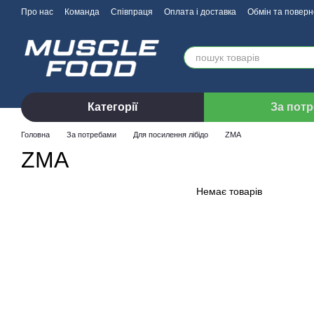
Перейти до основного контенту
Про нас
Команда
Співпраця
Оплата і доставка
Обмін та повер
Категорії
За пот
Головна
За потребами
Для посилення лібідо
ZMA
ZMA
Немає товарів