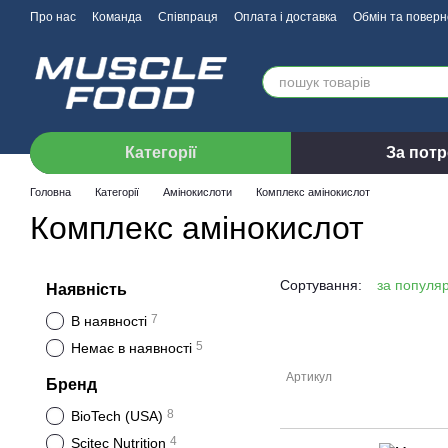
Перейти до основного контенту
Про нас
Команда
Співпраця
Оплата і доставка
Обмін та повер
Категорії
За пот
Головна
Категорії
Амінокислоти
Комплекс амінокислот
Комплекс амінокислот
Сортування:
за популя
Наявність
7
В наявності
5
Немає в наявності
Артикул
Бренд
8
BioTech (USA)
4
Scitec Nutrition