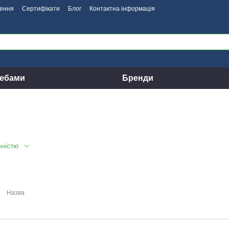
нення
Сертифікати
Блог
Контактна інформація
ребами
Бренди
рністю
Назва