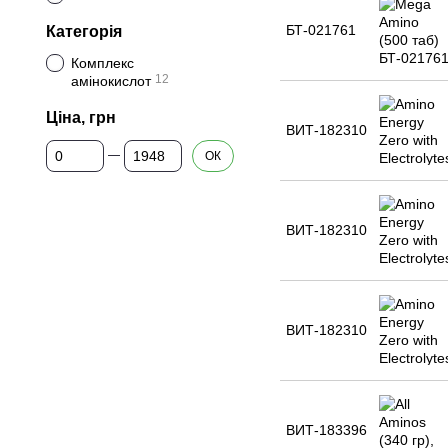
БТ-021761
Категорія
Комплекс
12
амінокислот
Ціна, грн
ВИТ-182310
Від Ціна, грн
До Ціна, грн
ОК
ВИТ-182310
ВИТ-182310
ВИТ-183396