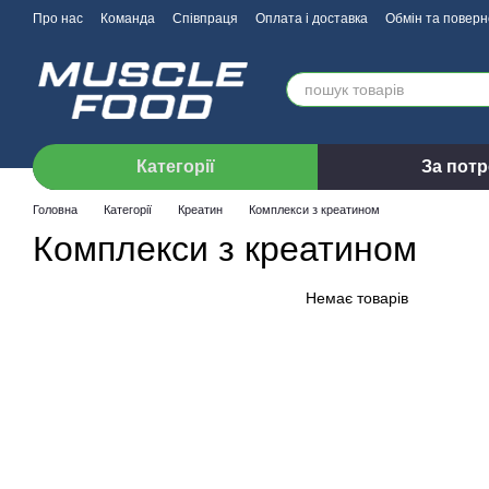
Перейти до основного контенту
Про нас
Команда
Співпраця
Оплата і доставка
Обмін та повер
Категорії
За пот
Головна
Категорії
Креатин
Комплекси з креатином
Комплекси з креатином
Немає товарів