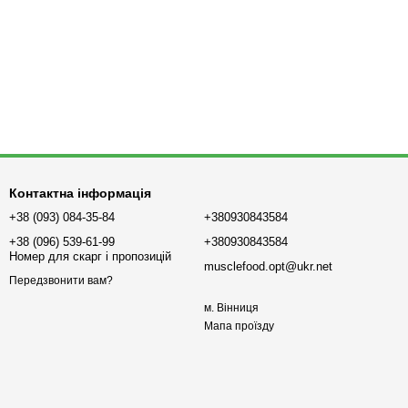
Контактна інформація
+38 (093) 084-35-84
+380930843584
+38 (096) 539-61-99
+380930843584
Номер для скарг і пропозицій
musclefood.opt@ukr.net
Передзвонити вам?
м. Вінниця
Мапа проїзду