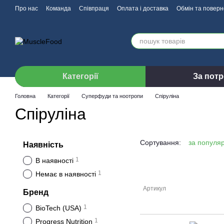
Перейти до основного контенту
Про нас
Команда
Співпраця
Оплата і доставка
Обмін та повер
Категорії
За пот
Головна
Категорії
Суперфуди та ноотропи
Спіруліна
Спіруліна
Сортування:
за популя
Наявність
1
В наявності
1
Немає в наявності
Артикул
Бренд
1
BioTech (USA)
1
Progress Nutrition