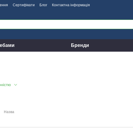
нення
Сертифікати
Блог
Контактна інформація
ребами
Бренди
рністю
Назва