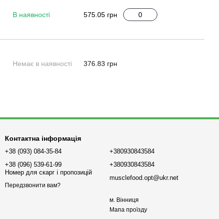
В наявності
575.05 грн
Немає в наявності
376.83 грн
Контактна інформація
+38 (093) 084-35-84
+380930843584
+38 (096) 539-61-99
+380930843584
Номер для скарг і пропозицій
musclefood.opt@ukr.net
Передзвонити вам?
м. Вінниця
Мапа проїзду