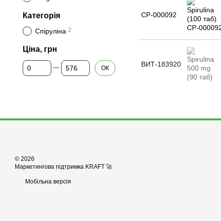
СР-000092
Категорія
2
Спіруліна
Ціна, грн
Від Ціна, грн
До Ціна, грн
ВИТ-183920
ОК
© 2026
Маркетингова підтримка KRAFT 🚀
Мобільна версія