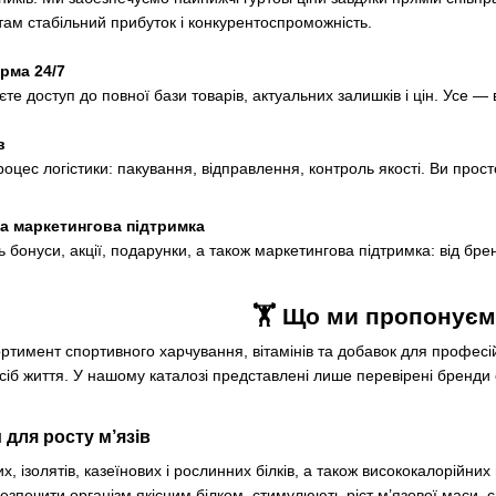
ам стабільний прибуток і конкурентоспроможність.
рма 24/7
те доступ до повної бази товарів, актуальних залишків і цін. Усе — в 
в
оцес логістики: пакування, відправлення, контроль якості. Ви прос
а маркетингова підтримка
ть бонуси, акції, подарунки, а також маркетингова підтримка: від бре
🏋
️‍️
Що ми пропонуєм
имент спортивного харчування, вітамінів та добавок для професійни
іб життя. У нашому каталозі представлені лише перевірені бренди с
 для росту м’язів
, ізолятів, казеїнових і рослинних білків, а також висококалорійних 
зпечити організм якісним білком, стимулюють ріст м’язової маси, 