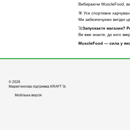
Вибираючи MuscleFood, ви 
🎯
Усе спортивне харчува
Ми забезпечуємо вигідні ці
🚀
Запускаєте магазин? 
Ви вже знаєте, до кого зве
MuscleFood — сила у якос
© 2026
Маркетингова підтримка KRAFT 🚀
Мобільна версія