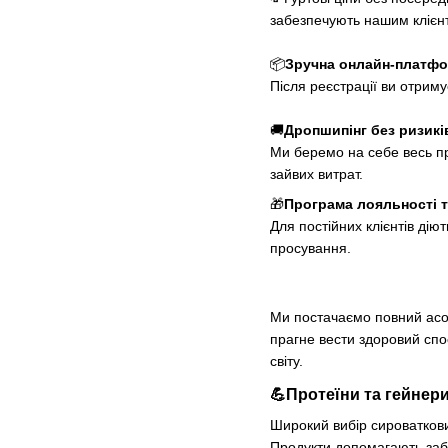
забезпечують нашим клієнт
📦
Зручна онлайн-платфо
Після реєстрації ви отримує
🚚
Дропшипінг без ризикі
Ми беремо на себе весь пр
зайвих витрат.
🎁
Програма лояльності т
Для постійних клієнтів дію
просування.
Ми постачаємо повний асорт
прагне вести здоровий спос
світу.
💪
Протеїни та гейнери
Широкий вибір сироваткових
Продукти допомагають забе