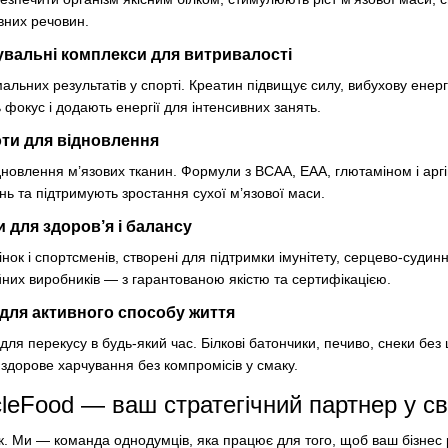
них речовин.
увальні комплекси для витривалості
мальних результатів у спорті. Креатин підвищує силу, вибухову ене
фокус і додають енергії для інтенсивних занять.
ти для відновлення
дновлення м’язових тканин. Формули з BCAA, EAA, глютаміном і ар
нь та підтримують зростання сухої м’язової маси.
и для здоров’я і балансу
інок і спортсменів, створені для підтримки імунітету, серцево-судинн
іційних виробників — з гарантованою якістю та сертифікацією.
 для активного способу життя
ля перекусу в будь-який час. Білкові батончики, печиво, снеки без 
ує здорове харчування без компромісів у смаку.
leFood — ваш стратегічний партнер у св
к. Ми —
команда однодумців, яка працює для того, щоб ваш бізнес р