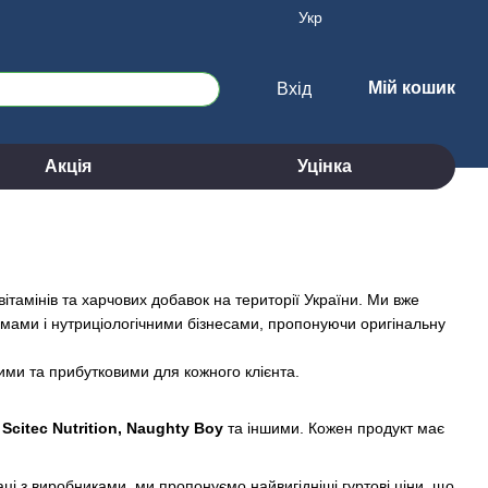
Укр
Мій кошик
Вхід
Акція
Уцінка
тамінів та харчових добавок на території України. Ми вже
мами і нутриціологічними бізнесами, пропонуючи оригінальну
ими та прибутковими для кожного клієнта.
 Scitec Nutrition, Naughty Boy
та іншими. Кожен продукт має
аці з виробниками, ми пропонуємо найвигідніші гуртові ціни, що