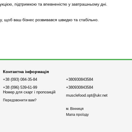
кцією, підтримкою та впевненістю у завтрашньому дні.
ку, щоб ваш бізнес розвивався швидко та стабільно.
Контактна інформація
+38 (093) 084-35-84
+380930843584
+38 (096) 539-61-99
+380930843584
Номер для скарг і пропозицій
musclefood.opt@ukr.net
Передзвонити вам?
м. Вінниця
Мапа проїзду