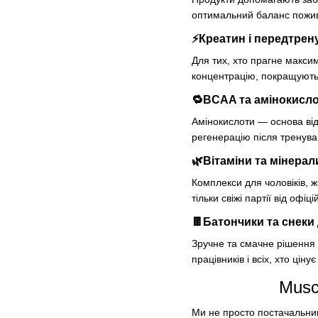
оптимальний баланс пожив
⚡
Креатин і передтрен
Для тих, хто прагне макси
концентрацію, покращують 
🔁
BCAA та амінокисло
Амінокислоти — основа ві
регенерацію після тренува
🌿
Вітаміни та мінерал
Комплекси для чоловіків, ж
тільки свіжі партії від оф
🍫
Батончики та снеки
Зручне та смачне рішення д
працівників і всіх, хто цін
Musc
Ми не просто постачальни