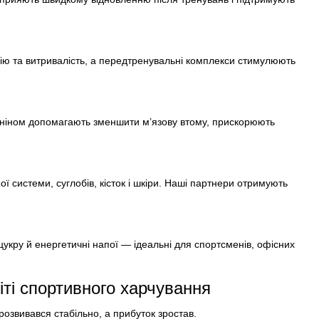
ргію та витривалість, а передтренувальні комплекси стимулюють
гініном допомагають зменшити м’язову втому, прискорюють
ої системи, суглобів, кісток і шкіри. Наші партнери отримують
цукру й енергетичні напої — ідеальні для спортсменів, офісних
іті спортивного харчування
озвивався стабільно, а прибуток зростав.