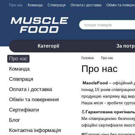
Перейти до основного контенту
Про нас
Команда
Співпраця
Оплата і доставка
Обмін та повер
Категорії
За пот
Про нас
Головна
Про нас
Про нас
Команда
Співпраця
MascleFood
– офіційний д
Оплата і доставка
понад 15 років співпрацює
продукцію напряму від вир
Обмін та повернення
Наша місія - зробити гурт
Сертифікати
💪
Гарантована оригіналь
Ми співпрацюємо безпосер
Блог
офіційні сертифікати якост
Контактна інформація
💸
Гуртові ціни без посеред