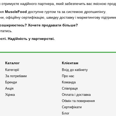
отримуєте надійного партнера, який забезпечить вас якісною проду
ння
MuscleFood
доступне гуртом та за системою дропшипінгу.
ни, офіційну сертифікацію, швидку доставку і маркетингову підтрим
Розширюєтесь? Хочете продавати більше?
ртатись.
ті. Надійність у партнерстві.
Каталог
Клієнтам
Категорії
Вхід до кабінету
За потребами
Про нас
Бренди
Команда
Акція
Співпраця
Уцінка
Оплата і доставка
Обмін та повернення
Сертифікати
Блог