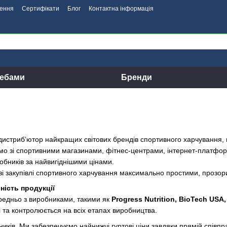
нення
Сертифікати
Блог
Контактна інформація
ребами
Бренди
истриб’ютор найкращих світових брендів спортивного харчування, ві
мо зі спортивними магазинами, фітнес-центрами, інтернет-платфор
обників за найвигіднішими цінами.
ові закупівлі спортивного харчування максимально простими, прозор
ність продукції
едньо з виробниками, такими як
Progress Nutrition, BioTech USA,
і та контролюється на всіх етапах виробництва.
ників.
Ми забезпечуємо найнижчі гуртові ціни завдяки прямій співпр