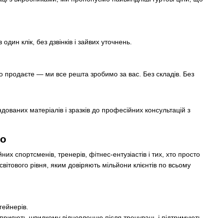
один клік, без дзвінків і зайвих уточнень.
то продаєте — ми все решта зробимо за вас. Без складів. Без
ндованих матеріалів і зразків до професійних консультацій з
о
х спортсменів, тренерів, фітнес-ентузіастів і тих, хто просто
вітового рівня, яким довіряють мільйони клієнтів по всьому
гейнерів.
сприяють швидкому відновленню після тренувань і підтримують