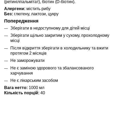
(ретинілпальмітат), біотин (D-біотин).
Алергени:
містить рибу
Без:
глютену, лактози, цукру
Попередження
Зберігати в недоступному для дітей місці
Зберігати щільно закритим у сухому, прохолодному
місці
Після відкриття зберігати в холодильнику та вжити
протягом 2 місяців
Не заморожувати
Не є заміною здорового та збалансованого
харчування
Не є лікарським засобом
Вага нетто:
1000 мл
Кількість порцій:
40