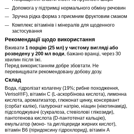
Допомога у підтримці нормального обміну речовин
Зручна рідка форма з приємним фруктовим смаком
Комплекс вітамінів і мінералів для щоденного
застосування
Рекомендації щодо використання
Вживати
1 порцію (25 мл) у чистому вигляді або
розведену у 200 мл води
, бажано вранці, через 30
хвилин після їжі.
Перед використанням добре збовтати. Не
перевищувати рекомендовану добову дозу.
Склад
Вода, гідролізат колагену (19%; рибне походження,
Verisol®F), вітамін C (L-аскорбінова кислота), лимонна
кислота, ароматизатор, глюконат цинку, консервант
(сорбат калію), гіалуронат натрію, ніацин (нікотинамід),
підсолоджувачі (сукралоза, стевіолові глікозиди),
пантотенова кислота (D-пантотенат кальцію),
емульгатор (моно- та дигліцериди жирних кислот),
вітамін B6 (піридоксину гідрохлорид), вітамін A