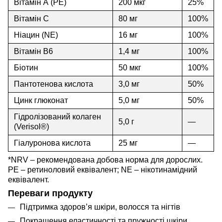
Вітамін А (PE)
200 мкг
25%
Вітамін C
80 мг
100%
Ніацин (NE)
16 мг
100%
Вітамін B6
1,4 мг
100%
Біотин
50 мкг
100%
Пантотенова кислота
3,0 мг
50%
Цинк глюконат
5,0 мг
50%
Гідролізований колаген
5,0 г
—
(Verisol®)
Гіалуронова кислота
25 мг
—
*NRV – рекомендована добова норма для дорослих.
PE – ретиноловий еквівалент; NE – нікотинамідний
еквівалент.
Переваги продукту
Підтримка здоров’я шкіри, волосся та нігтів
Покращення еластичності та пружності шкіри