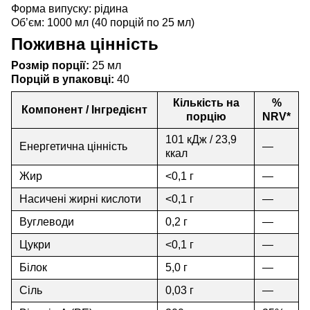
Форма випуску: рідина
Об’єм: 1000 мл (40 порцій по 25 мл)
Поживна цінність
Розмір порції:
25 мл
Порцій в упаковці:
40
Кількість на
%
Компонент / Інгредієнт
порцію
NRV*
101 кДж / 23,9
Енергетична цінність
—
ккал
Жир
<0,1 г
—
Насичені жирні кислоти
<0,1 г
—
Вуглеводи
0,2 г
—
Цукри
<0,1 г
—
Білок
5,0 г
—
Сіль
0,03 г
—