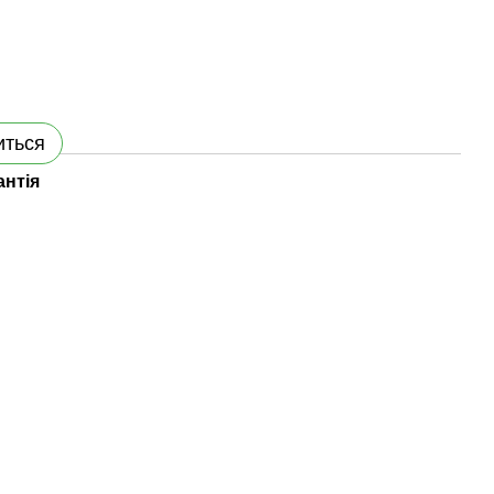
иться
антія