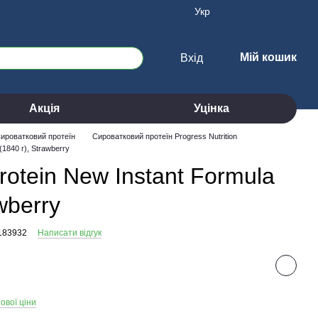
Укр
Мій кошик
Вхід
Акція
Уцінка
ироватковий протеїн
Сироватковий протеїн Progress Nutrition
1840 г), Strawberry
otein New Instant Formula
wberry
183932
Написати відгук
ової ціни