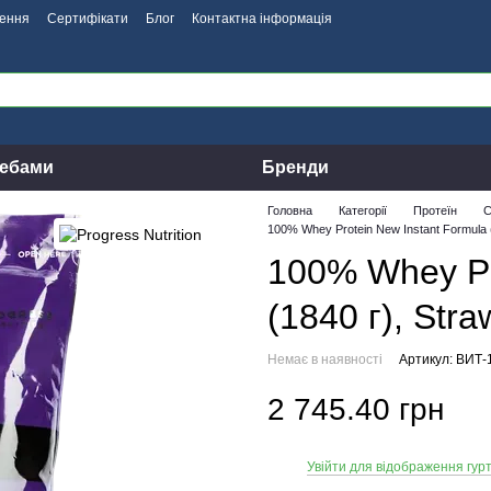
нення
Сертифікати
Блог
Контактна інформація
ребами
Бренди
Головна
Категорії
Протеїн
С
100% Whey Protein New Instant Formula (
100% Whey Pr
(1840 г), Stra
Немає в наявності
Артикул: ВИТ-
2 745.40 грн
Увійти для відображення гурт
%