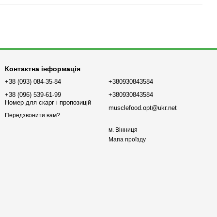
Контактна інформація
+38 (093) 084-35-84
+380930843584
+38 (096) 539-61-99
+380930843584
Номер для скарг і пропозицій
musclefood.opt@ukr.net
Передзвонити вам?
м. Вінниця
Мапа проїзду