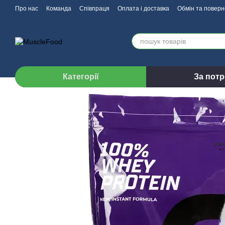
Перейти до основного контенту
Про нас
Команда
Співпраця
Оплата і доставка
Обмін та повер
Категорії
За пот