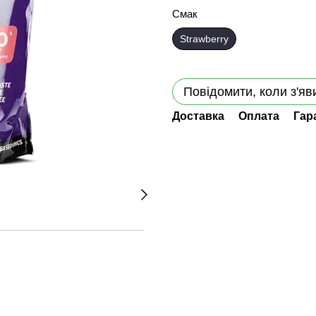
Смак
Strawberry
Повідомити, коли з'яв
Доставка
Оплата
Гар